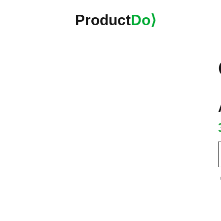
Product
Do⟩