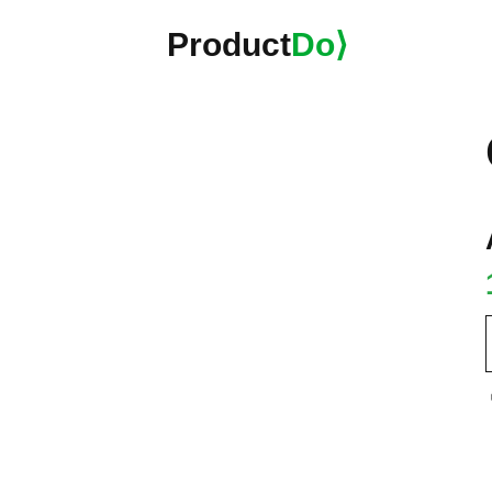
Product
Do⟩